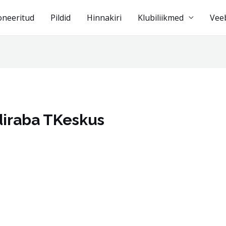
oneeritud
Pildid
Hinnakiri
Klubiliikmed
Vee
diraba TKeskus