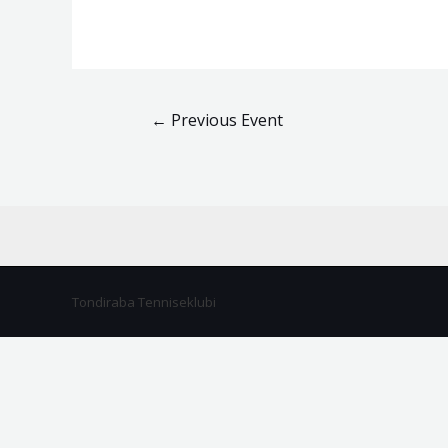
←
Previous Event
Tondiraba Tenniseklubi