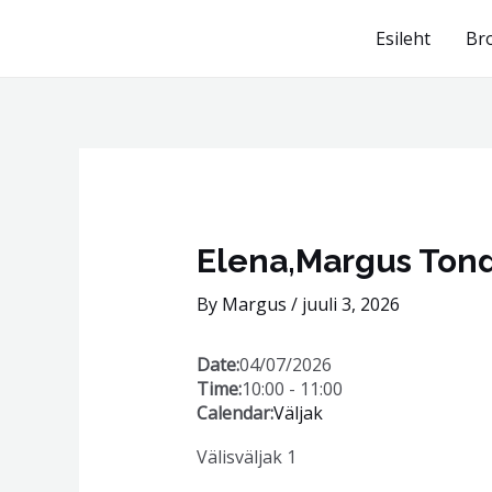
Skip
Esileht
Br
to
content
Post
navigation
Elena,Margus Ton
By
Margus
/
juuli 3, 2026
Date:
04/07/2026
Time:
10:00
-
11:00
Calendar:
Väljak
Välisväljak 1