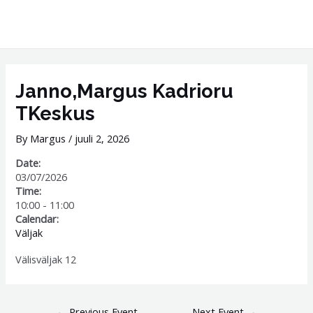
Skip
MAI
to
ME
content
Post
navigation
Janno,Margus Kadrioru
TKeskus
By
Margus
/
juuli 2, 2026
Date:
03/07/2026
Time:
10:00
-
11:00
Calendar:
Väljak
Välisväljak 12
←
Previous Event
Next Event
→