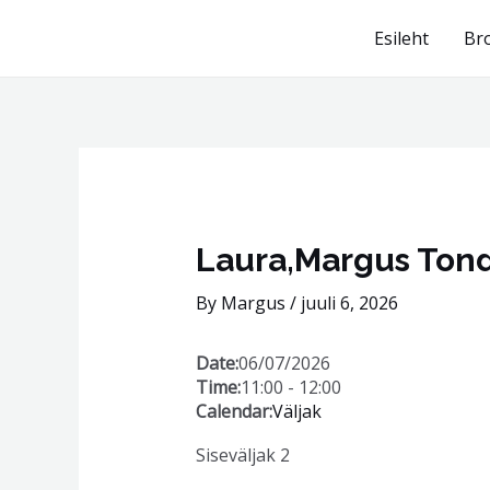
Skip
Esileht
Br
to
content
Post
navigation
Laura,Margus Tond
By
Margus
/
juuli 6, 2026
Date:
06/07/2026
Time:
11:00
-
12:00
Calendar:
Väljak
Siseväljak 2