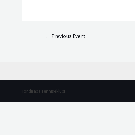
←
Previous Event
Tondiraba Tenniseklubi