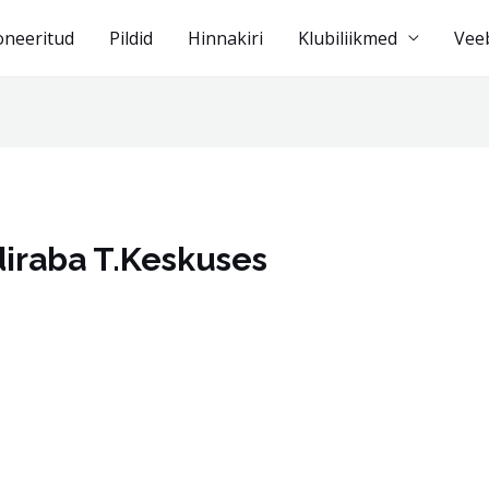
oneeritud
Pildid
Hinnakiri
Klubiliikmed
Vee
iraba T.Keskuses