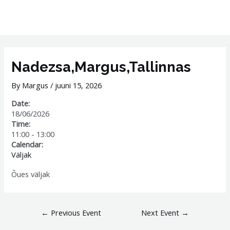
Skip
MAI
to
ME
content
Post
navigation
Nadezsa,Margus,Tallinnas
By
Margus
/
juuni 15, 2026
Date:
18/06/2026
Time:
11:00
-
13:00
Calendar:
Väljak
Õues väljak
←
Previous Event
Next Event
→