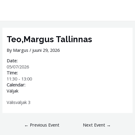
Skip
MAI
to
ME
content
Post
navigation
Teo,Margus Tallinnas
By
Margus
/
juuni 29, 2026
Date:
05/07/2026
Time:
11:30
-
13:00
Calendar:
Väljak
Välisväljak 3
←
Previous Event
Next Event
→