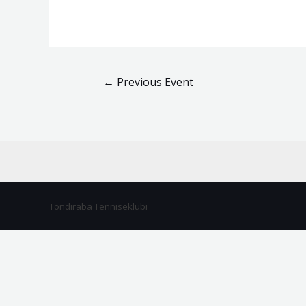
←
Previous Event
Tondiraba Tenniseklubi