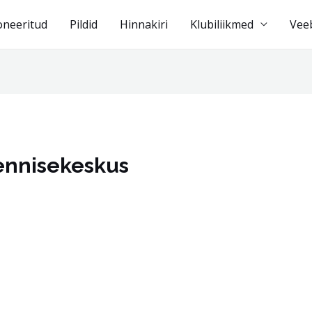
oneeritud
Pildid
Hinnakiri
Klubiliikmed
Vee
Tennisekeskus