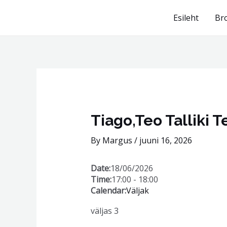
Skip
Esileht
Br
to
content
Post
navigation
Tiago,Teo Talliki 
By
Margus
/
juuni 16, 2026
Date:
18/06/2026
Time:
17:00
-
18:00
Calendar:
Väljak
väljas 3