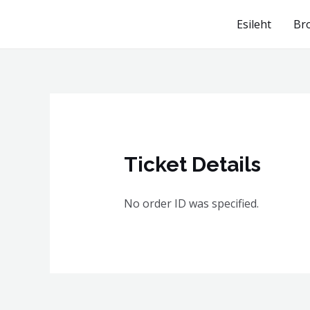
Skip
Esileht
Br
to
content
Ticket Details
No order ID was specified.