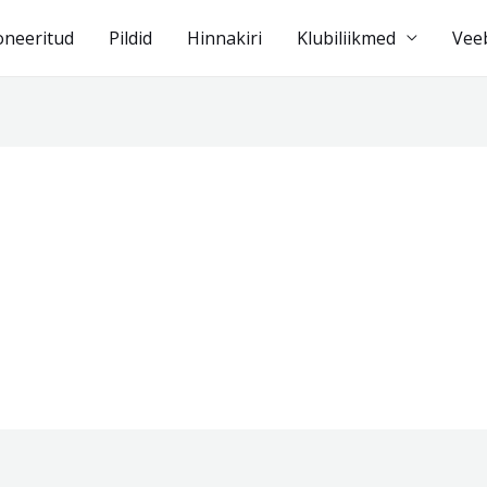
oneeritud
Pildid
Hinnakiri
Klubiliikmed
Vee