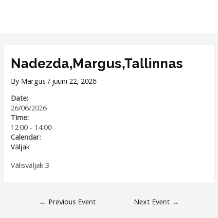
Skip
MAI
to
ME
content
Post
navigation
Nadezda,Margus,Tallinnas
By
Margus
/
juuni 22, 2026
Date:
26/06/2026
Time:
12:00
-
14:00
Calendar:
Väljak
Välisväljak 3
←
Previous Event
Next Event
→