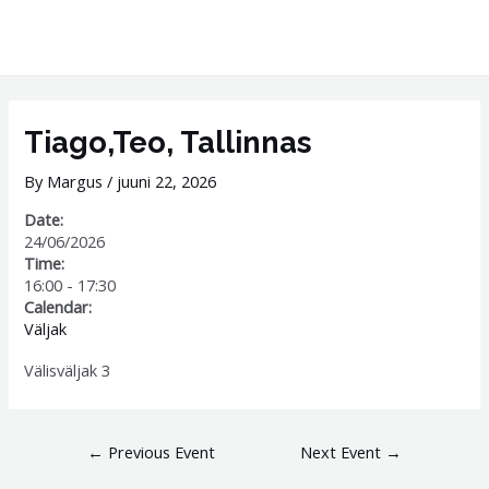
Skip
MAI
to
ME
content
Post
navigation
Tiago,Teo, Tallinnas
By
Margus
/
juuni 22, 2026
Date:
24/06/2026
Time:
16:00
-
17:30
Calendar:
Väljak
Välisväljak 3
←
Previous Event
Next Event
→