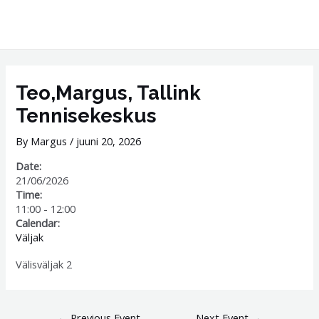
Skip
MAI
to
ME
content
Post
navigation
Teo,Margus, Tallink
Tennisekeskus
By
Margus
/
juuni 20, 2026
Date:
21/06/2026
Time:
11:00
-
12:00
Calendar:
Väljak
Välisväljak 2
←
Previous Event
Next Event
→