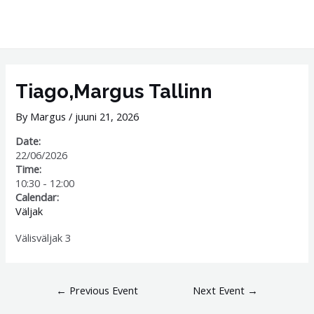
Skip
MAI
to
ME
content
Post
navigation
Tiago,Margus Tallinn
By
Margus
/
juuni 21, 2026
Date:
22/06/2026
Time:
10:30
-
12:00
Calendar:
Väljak
Välisväljak 3
←
Previous Event
Next Event
→